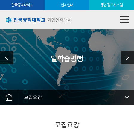
한국공학대학교
입학안내
통합정보시스템
기업인재대학
일학습병행
모집요강
모집요강