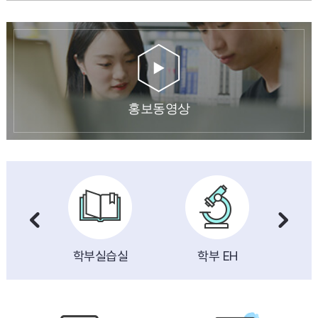
홍보동영상
학부실습실
학부 EH