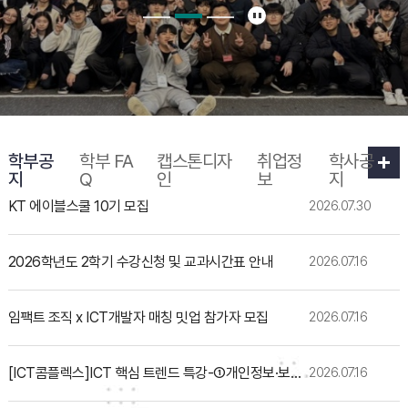
학부공
학부 FA
캡스톤디자
취업정
학사공
지
Q
인
보
지
KT 에이블스쿨 10기 모집
2026.07.30
2026학년도 2학기 수강신청 및 교과시간표 안내
2026.07.16
임팩트 조직 x ICT개발자 매칭 밋업 참가자 모집
2026.07.16
[ICT콤플렉스]ICT 핵심 트렌드 특강-①개인정보·보안/②UX·UI/③AX 사례
2026.07.16