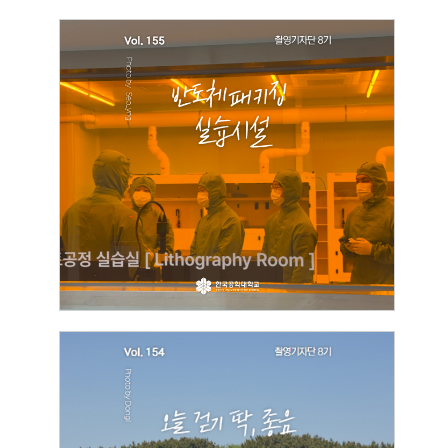
[촬영기자단]
한국공대 반도체 패키징 실습시설
2026.05.30
김서영
[촬영기자단]
오늘 걷기 딱, 좋음