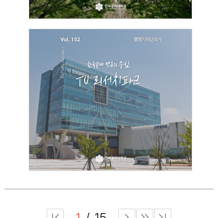
[촬영기자단]
[촬영기자단 8기] TU 리서치파크
2026.04.30
김서영
1
15