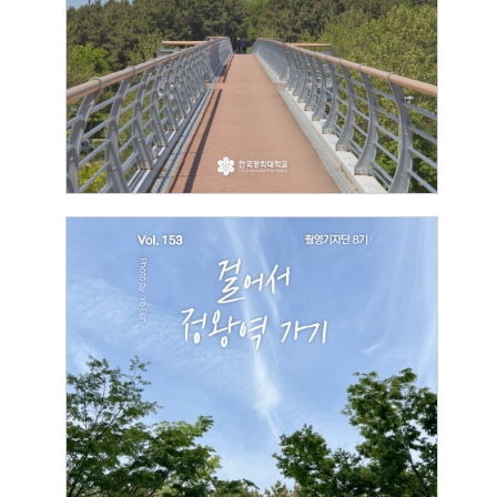
2026.05.14
박동일
[촬영기자단]
걸어서 정왕역 가기
2026.05.08
박예은