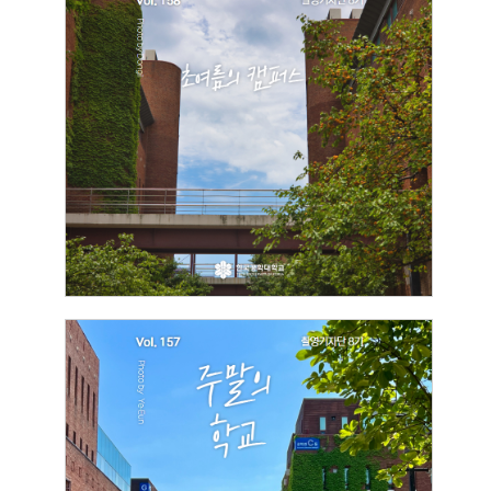
[촬영기자단]
초여름의 캠퍼스
2026.06.23
박동일
[촬영기자단]
주말의 학교