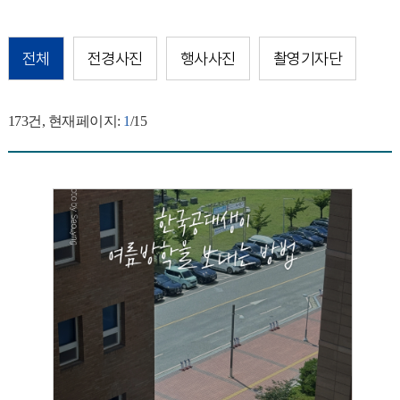
전체
전경사진
행사사진
촬영기자단
173
건, 현재페이지:
1
/15
[촬영기자단]
한국공대생의 여름방학
2026.07.31
김서영