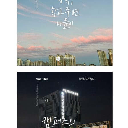
[촬영기자단]
방학, 학교 주변 나들이
2026.07.07
박예은
[촬영기자단]
캠퍼스의 여름밤