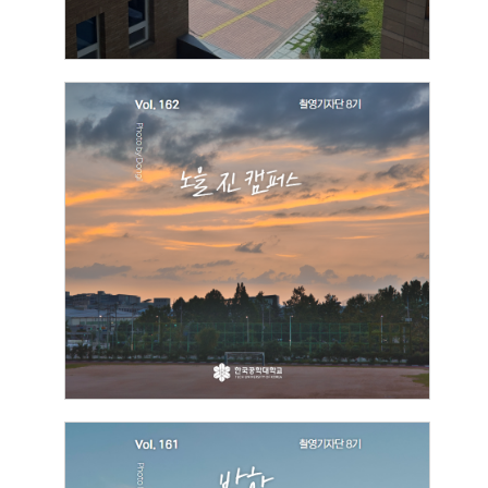
[촬영기자단]
노을 진 캠퍼스
2026.07.23
박동일