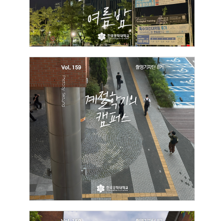
2026.06.30
황채웅
[촬영기자단] 계절학기의 캠퍼스
2026.06.30
김서영