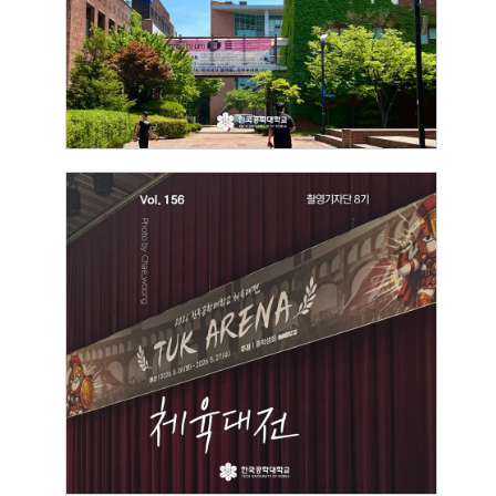
2026.06.17
박예은
[촬영기자단]
체육대전
2026.05.31
황채웅