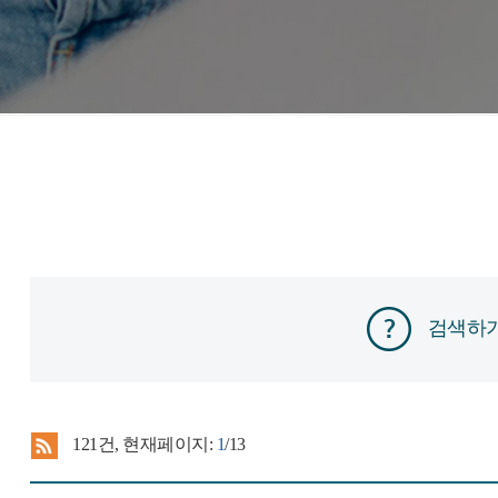
검색하
121
건, 현재페이지:
1
/13