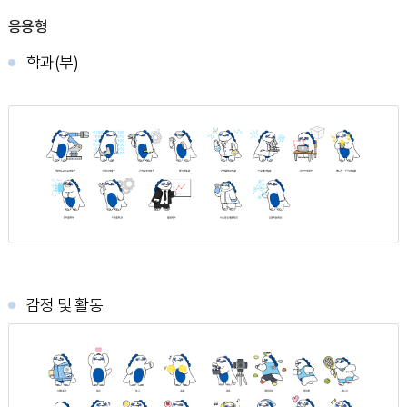
응용형
학과(부)
감정 및 활동