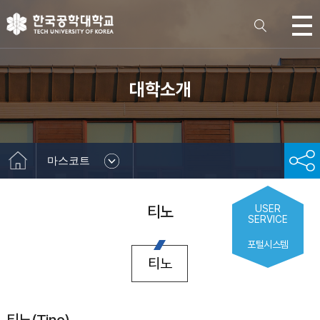
대학소개
마스코트
티노
USER
SERVICE
포털시스템
티노
티노(Tino)